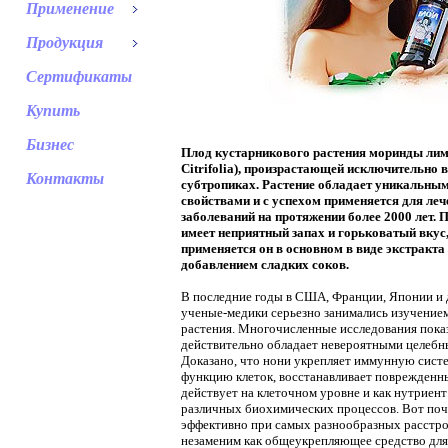
Применение
Продукция
Сертификаты
Купить
Бизнес
П
лод кустарникового растения моринды ли
Citrifolia), произрастающей исключительно в
Контакты
субтропиках. Растение обладает уникальны
свойствами и с успехом применяется для ле
заболеваний на протяжении более 2000 лет. П
имеет неприятный запах и горьковатый вкус
применяется он в основном в виде экстракта 
добавлением сладких соков.
В последние годы в США, Франции, Японии и 
ученые-медики серьезно занимались изучением
растения. Многочисленные исследования показ
действительно обладает невероятными целебн
Доказано, что нони укрепляет иммунную систе
функцию клеток, восстанавливает поврежденн
действует на клеточном уровне и как нутриент 
различных биохимических процессов. Вот поч
эффективно при самых разнообразных расстро
незаменим как общеукрепляющее средство для