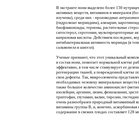
В экстракте нони выделено более 150 нутрице
активных веществ, витаминов и минералов (б
изучены), среди них - производные антрахин
(гидролизат мориндина), ализарин, каротиноид
биофлавоноиды, терпены, растительные стерол
ситостерол, серотонин, мультирецепторные ак
каприловая кислоты. Действием последних, ве
антибактериальная активность моринды (в том
сальмонелл и шигелл).
Ученые признают, что этот уникальный компл
в состав нони, помогает нормальной клетке ра
эффективно, в том числе стимулирует ее деление
регенерацию тканей, а поврежденной клетке п
свои дефекты. Так, микроэлементы представле
необходимых человеку минеральных веществ (в
также большое количество аминокислот (метио
изолейцин, аргинин, лизин, фенилаланин, цисте
триптофан, глутамин, валин, тирозин, гистидин
очень разнообразен природный витаминный ко
витамины группы B, и, конечно, аскорбиновая 
содержание в свежих плодах составляет 128 мг 